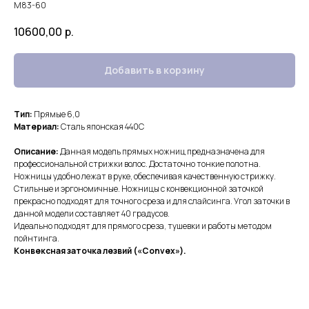
М83-60
10600,00
р.
Добавить в корзину
Тип:
Прямые 6,0
Материал:
Сталь японская 440С
Описание:
Данная модель прямых ножниц предназначена для
профессиональной стрижки волос. Достаточно тонкие полотна.
Ножницы удобно лежат в руке, обеспечивая качественную стрижку.
Стильные и эргономичные. Ножницы с конвекционной заточкой
прекрасно подходят для точного среза и для слайсинга. Угол заточки в
данной модели составляет 40 градусов.
Идеально подходят для прямого среза, тушевки и работы методом
пойнтинга.
Конвексная заточка лезвий («Convex»).