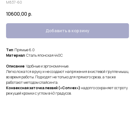
М837-60
10600,00
р.
Добавить в корзину
Тип
: Прямые 6.0
Материал
: Сталь японская 440С
Описание
: Удобные и эргономичные.
Легко ложатся в руку и не создают напряжения в кистевой группе мышц
во время работы. Подходят не только для прямого среза, а также
работают методом слайсинга.
Конвексная заточка лезвий («Convex»)
надолго сохраняет остроту
режущей кромки с углом в 40 градусов.