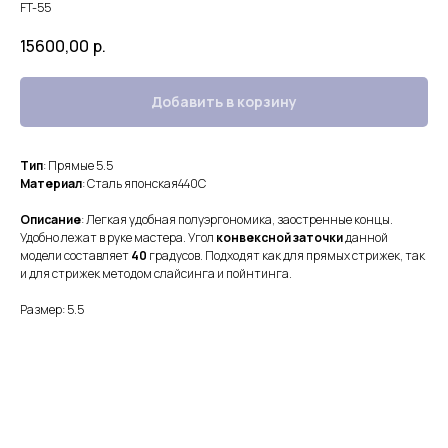
FT-55
15600,00
р.
Добавить в корзину
Тип
: Прямые 5.5
Материал
: Сталь японская440С
Описание
: Легкая удобная полуэргономика, заостренные концы.
Удобно лежат в руке мастера. Угол
конвексной заточки
данной
модели составляет
40
градусов. Подходят как для прямых стрижек, так
и для стрижек методом слайсинга и пойнтинга.
Размер: 5.5