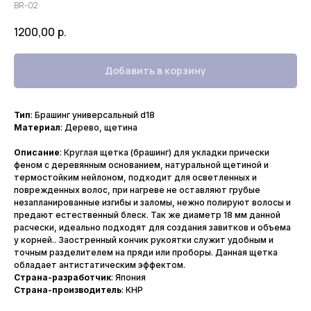
BR-02
1200,00
р.
Добавить в корзину
Тип
: Брашинг универсальный d18
Материал
: Дерево, щетина
Описание
: Круглая щетка (брашинг) для укладки прически
феном с деревянным основанием, натуральной щетиной и
термостойким нейлоном, подходит для осветленных и
поврежденных волос, при нагреве не оставляют грубые
незапланированные изгибы и заломы, нежно полируют волосы и
предают естественный блеск. Так же диаметр 18 мм данной
расчески, идеально подходят для создания завитков и объема
у корней.. Заостренный кончик рукоятки служит удобным и
точным разделителем на пряди или проборы. Данная щетка
обладает антистатическим эффектом.
Страна-разработчик
: Япония
Страна-производитель
: КНР