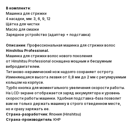
В комплекте
:
Машинка для стрижки
4 насадки, мм: 3, 6, 9, 12
Щётка для чистки
Масло для смазки
Зарядное устройство (адаптер + подставка)
Описание
: Профессиональная машинка для стрижки волос
Hinshitsu Professional.
Машинка для стрижки волос нового поколения
от Hinshitsu Professional оснащена мощным и бесшумным
вибродвигателем.
Титаново-керамический нож надолго сохраняет остроту.
Изменяющаяся высота лезвия от 0,8 мм до 2 мм с регулируемым
кольцом на корпусе.
Турбо кнопка для моментального увеличения скорости работы.
На LCD-экране отображается заряд аккумулятора и уровень
скорости работы машинки. Удобная подставка-база позволит
вам не только держать машинку в строго отведенном месте,
но и сразу заряжать ее.
Страна-разработчик
: Япония (Hinshitsu)
Страна-производитель
: КНР