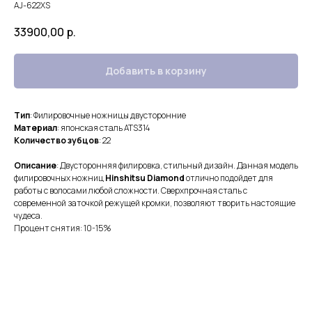
AJ-622XS
33900,00
р.
Добавить в корзину
Тип
: Филировочные ножницы двусторонние
Материал
: японская сталь ATS314
Количество зубцов
: 22
Описание
: Двусторонняя филировка, стильный дизайн. Данная модель
филировочных ножниц
Hinshitsu Diamond
отлично подойдет для
работы с волосами любой сложности. Сверхпрочная сталь с
современной заточкой режущей кромки, позволяют творить настоящие
чудеса.
Процент снятия: 10-15%