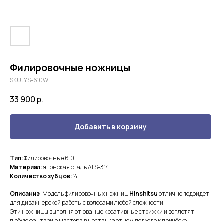
Филировочные ножницы
SKU:
YS-610W
33 900
р.
Добавить в корзину
Тип
: Филировочные 6.0
Материал
: японская сталь ATS-314
Количество зубцов
: 14
Описание
: Модель филировочных ножниц
Hinshitsu
отлично подойдет
для дизайнерской работы с волосами любой сложности.
Эти ножницы выполняют рваные креативные стрижки и воплотят
любую фантазию мастера в нестандартном подходе к причёске.