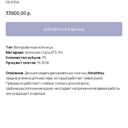
FB-635A
33900,00
р.
Добавить в корзину
Тип
: Филировочные ножницы
Материал
: японская сталь ATS-314
Количество зубцов
: 35
Процент снятия:
15-20%
Описание
: Данная модель филировочных ножниц
Hinshitsu
предназначена для мастера, который работает левой рукой.
Прекрасно работают с любым типом и длиной волос.
Удобное расположение в руке, не создаёт напряжения во время работы,
мягко выходит из волоса.