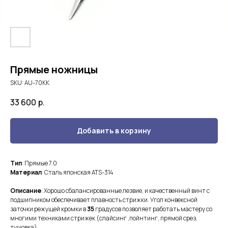
Прямые ножницы
SKU:
AU-70KK
33 600
р.
Добавить в корзину
Тип
: Прямые 7.0
Материал
: Сталь японская ATS-314
Описание
: Хорошо сбалансированные лезвие, и качественный винт с
подшипником обеспечивает плавность стрижки. Угол конвекcной
заточки режущей кромки в
35
градусов позволяет работать мастеру со
многими техниками стрижек (слайсинг ,пойнтинг, прямой срез,
тушовка).