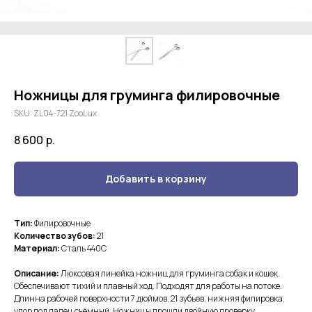
Ножницы для груминга филировочные
SKU:
ZL04-721 ZooLux
8 600
р.
Добавить в корзину
Тип:
Филировочные
Количество зубов:
21
Материал:
Сталь 440С
Описание:
Люксовая линейка ножниц для груминга собак и кошек.
Обеспечивают тихий и плавный ход. Подходят для работы на потоке.
Длинна рабочей поверхности 7 дюймов, 21 зубьев, нижняя филировка,
упор под палец съёмный. Ножницы прошли двойную проверку,