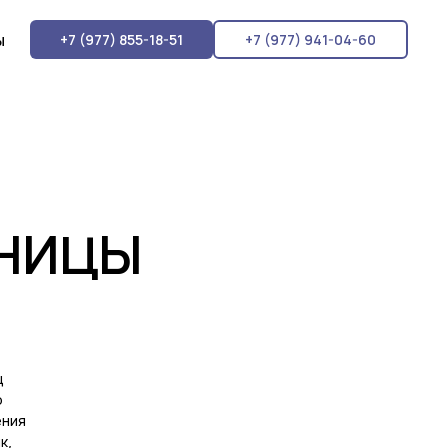
ы
+7 (977) 855-18-51
+7 (977) 941-04-60
НИЦЫ
ц
о
ения
к,