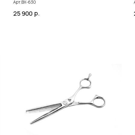
Арт.BX-630
р.
25 900