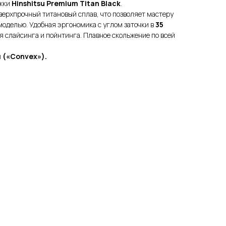
ижки
Hinshitsu Premium Titan Black
.
ерхпрочный титановый сплав, что позволяет мастеру
моделью. Удобная эргономика с углом заточки в
35
я слайсинга и пойнтинга. Плавное скольжение по всей
 («Convex»).