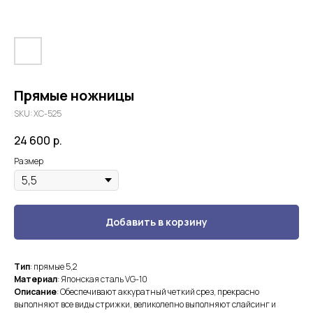
Прямые ножницы
SKU:
XC-525
24 600
р.
Размер
Добавить в корзину
Тип
: прямые 5,2
Материал
: Японская сталь VG-10
Описание
: Обеспечивают аккуратный четкий срез, прекрасно
выполняют все виды стрижки, великолепно выполняют слайсинг и