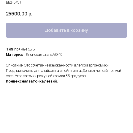
BB2-575T
25600,00
р.
Добавить в корзину
Тип
: прямые 5,75
Материал
: Японская сталь VG-10
Описание: Это сочетание изысканности и легкой эргономики.
Предназначены для слайсинга и пойнтинга. Делают четкий прямой
срез. Угол заточки режущей кромки 35 градусов.
Конвексная заточка лезвий.