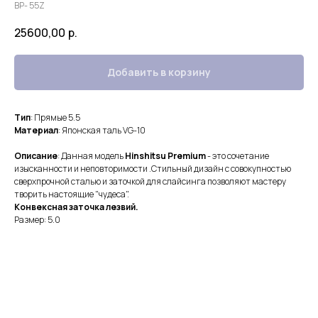
BP- 55Z
25600,00
р.
Добавить в корзину
Тип
: Прямые 5.5
Материал
: Японская таль VG-10
Описание
: Данная модель
Hinshitsu Premium
- это сочетание
изысканности и неповторимости .Стильный дизайн с совокупностью
сверхпрочной сталью и заточкой для слайсинга позволяют мастеру
творить настоящие "чудеса".
Конвексная заточка лезвий.
Размер: 5.0