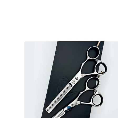
Ozon
Ozon