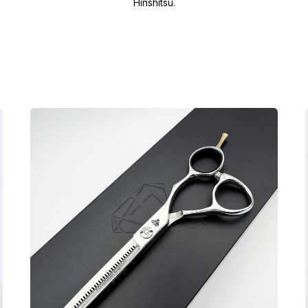
Hinshitsu.
Сбермегамаркет
Сбермегамаркет
Мы на маркетплейсах